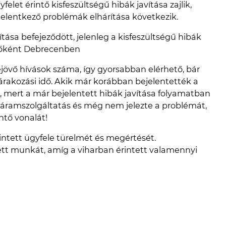
elet érintő kisfeszültségű hibák javítása zajlik,
jelentkező problémák elhárítása következik.
tása befejeződött, jelenleg a kisfeszültségű hibák
 főként Debrecenben
jövő hívások száma, így gyorsabban elérhető, bár
árakozási idő. Akik már korábban bejelentették a
, mert a már bejelentett hibák javítása folyamatban
 áramszolgáltatás és még nem jelezte a problémát,
tő vonalát!
intett ügyfele türelmét és megértését.
tt munkát, amíg a viharban érintett valamennyi