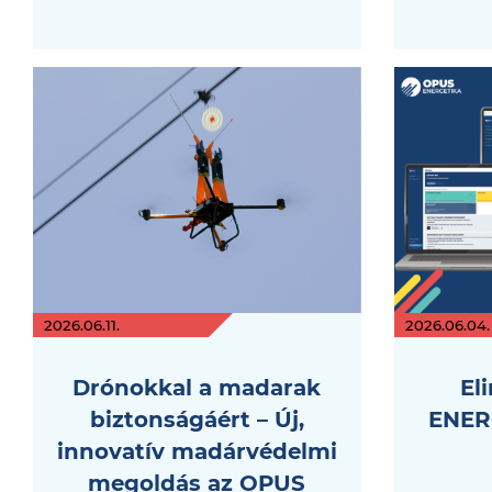
2026.06.11.
2026.06.04.
Drónokkal a madarak
El
biztonságáért – Új,
ENER
innovatív madárvédelmi
megoldás az OPUS