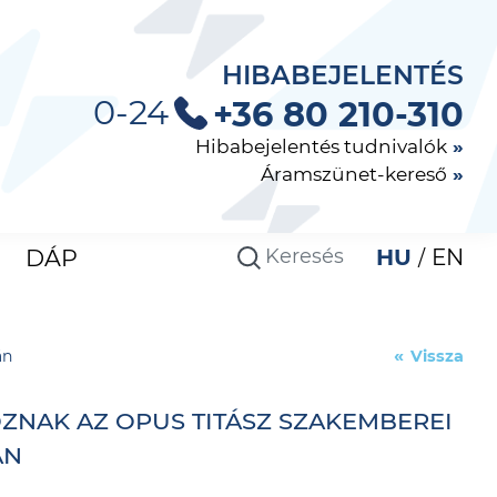
HIBABEJELENTÉS
0-24
+36 80 210-310
Hibabejelentés tudnivalók
Áramszünet-kereső
DÁP
HU
EN
án
Vissza
NAK AZ OPUS TITÁSZ SZAKEMBEREI
ÁN