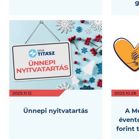
g
2025.11.12.
2025.10.28.
Ünnepi nyitvatartás
A M
évente
forint