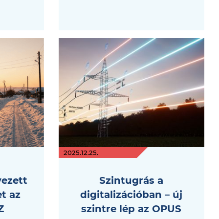
2025.12.25.
vezett
Szintugrás a
t az
digitalizációban – új
Z
szintre lép az OPUS