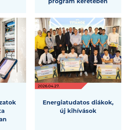
program keretében
2026.04.27.
zatok
Energiatudatos diákok,
ta
új kihívások
an