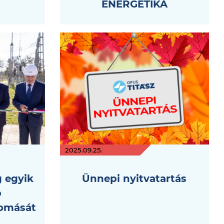
ENERGETIKA
2025.09.25.
g egyik
Ünnepi nyitvatartás
b
lomását