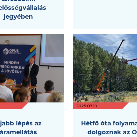
elősségvállalás
jegyében
2025.07.10.
jabb lépés az
Hétfő óta folyam
áramellátás
dolgoznak az 