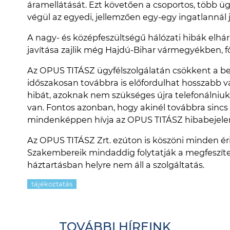
áramellátását. Ezt követően a csoportos, több ügyf
végül az egyedi, jellemzően egy-egy ingatlannál 
A nagy- és középfeszültségű hálózati hibák elhárí
javítása zajlik még Hajdú-Bihar vármegyékben,
Az OPUS TITÁSZ ügyfélszolgálatán csökkent a be
időszakosan továbbra is előfordulhat hosszabb v
hibát, azoknak nem szükséges újra telefonálniuk
van. Fontos azonban, hogy akinél továbbra sincs
mindenképpen hívja az OPUS TITÁSZ hibabejelen
Az OPUS TITÁSZ Zrt. ezúton is köszöni minden ér
Szakembereik mindaddig folytatják a megfeszíte
háztartásban helyre nem áll a szolgáltatás.
tájékoztatás
TOVÁBBI HÍREINK