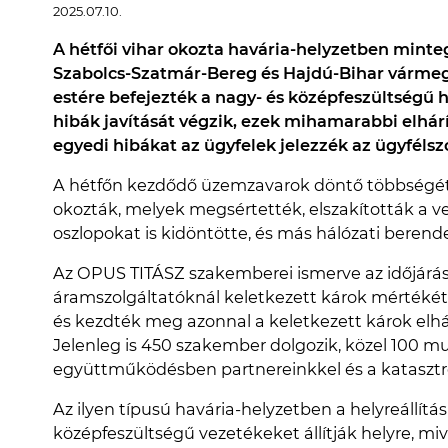
2025.07.10.
A hétfői vihar okozta havária-helyzetben minte
Szabolcs-Szatmár-Bereg és Hajdú-Bihar várme
estére befejezték a nagy- és középfeszültségű há
hibák javítását végzik, ezek mihamarabbi elhár
egyedi hibákat az ügyfelek jelezzék az ügyfélsz
A hétfőn kezdődő üzemzavarok döntő többségét a 
okozták, melyek megsértették, elszakították a ve
oszlopokat is kidöntötte, és más hálózati berend
Az OPUS TITÁSZ szakemberei ismerve az időjárás e
áramszolgáltatóknál keletkezett károk mértékét, 
és kezdték meg azonnal a keletkezett károk elhá
Jelenleg is 450 szakember dolgozik, közel 100 mu
együttműködésben partnereinkkel és a kataszt
Az ilyen típusú havária-helyzetben a helyreállítá
középfeszültségű vezetékeket állítják helyre, mi