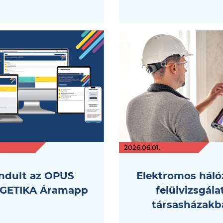
2026.06.01.
indult az OPUS
Elektromos háló
GETIKA Áramapp
felülvizsgála
társasházakb