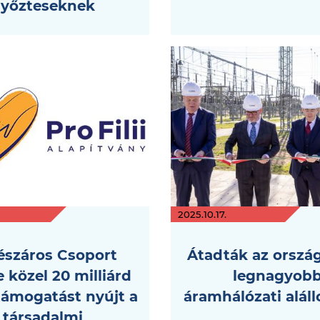
yőzteseknek
2025.10.17.
észáros Csoport
Átadták az orszá
 közel 20 milliárd
legnagyob
 támogatást nyújt a
áramhálózati alál
társadalmi