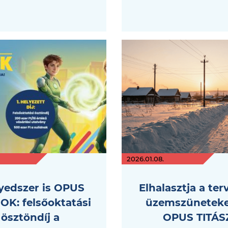
2026.01.08.
yedszer is OPUS
Elhalasztja a ter
OK: felsőoktatási
üzemszüneteke
ösztöndíj a
OPUS TITÁS