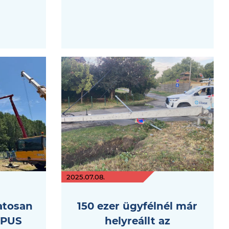
2025.07.08.
atosan
150 ezer ügyfélnél már
OPUS
helyreállt az