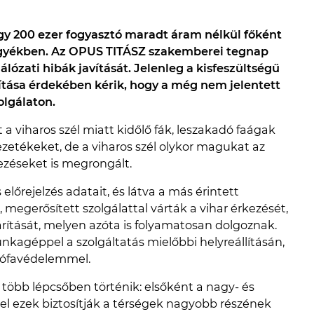
gy 200 ezer fogyasztó maradt áram nélkül főként
gyékben. Az OPUS TITÁSZ szakemberei tegnap
lózati hibák javítását. Jelenleg a kisfeszültségű
ítása érdekében kérik, hogy a még nem jelentett
olgálaton.
viharos szél miatt kidőlő fák, leszakadó faágak
zetékeket, de a viharos szél olykor magukat az
ezéseket is megrongált.
lőrejelzés adatait, és látva a más érintett
megerősített szolgálattal várták a vihar érkezését,
rítását, melyen azóta is folyamatosan dolgoznak.
nkagéppel a szolgáltatás mielőbbi helyreállításán,
rófavédelemmel.
s több lépcsőben történik: elsőként a nagy- és
vel ezek biztosítják a térségek nagyobb részének