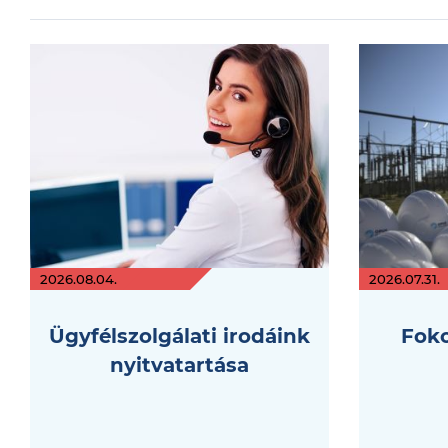
2026.08.04.
2026.07.31.
Ügyfélszolgálati irodáink
Foko
nyitvatartása