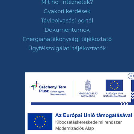
Mit hol intézhetek?
Gyakori kérdések
Távleolvasási portál
Dokumentumok
Energiahatékonysági tájékoztató
Ügyfélszolgálati tájékoztatók