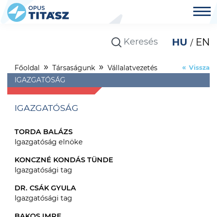
HU
EN
Főoldal
Társaságunk
Vállalatvezetés
Vissza
IGAZGATÓSÁG
IGAZGATÓSÁG
TORDA BALÁZS
Igazgatóság elnöke
KONCZNÉ KONDÁS TÜNDE
Igazgatósági tag
DR. CSÁK GYULA
Igazgatósági tag
BAKOS IMRE