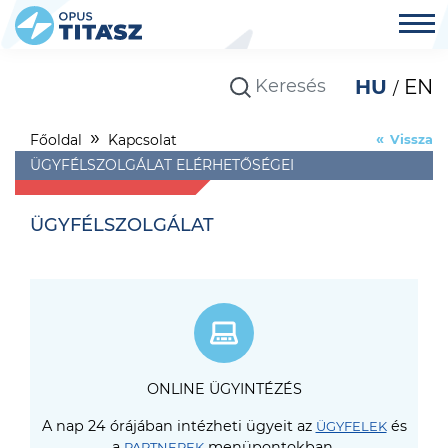
HU
EN
Főoldal
Kapcsolat
Vissza
ÜGYFÉLSZOLGÁLAT ELÉRHETŐSÉGEI
ÜGYFÉLSZOLGÁLAT
ONLINE ÜGYINTÉZÉS
A nap 24 órájában intézheti ügyeit az
és
ÜGYFELEK
a
menüpontokban.
PARTNEREK