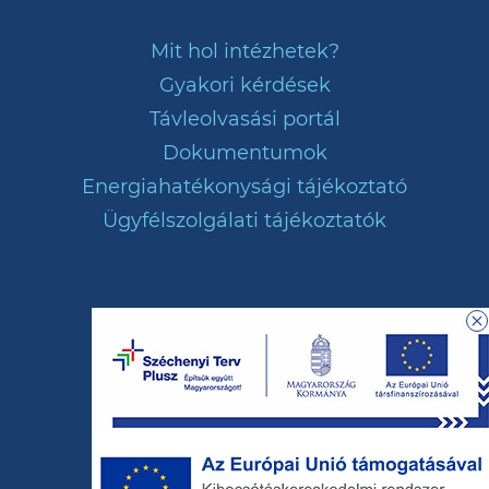
Mit hol intézhetek?
Gyakori kérdések
Távleolvasási portál
Dokumentumok
Energiahatékonysági tájékoztató
Ügyfélszolgálati tájékoztatók