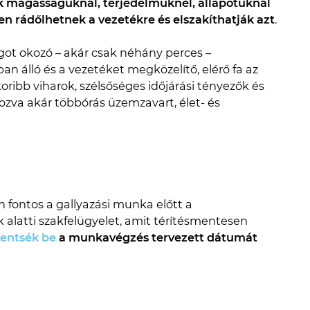
k magasságuknál, terjedelmüknél, állapotuknál
őben rádőlhetnek a vezetékre és elszakíthatják azt
.
got okozó – akár csak néhány perces –
 álló és a vezetéket megközelítő, elérő fa az
oribb viharok, szélsőséges időjárási tényezők és
ozva akár többórás üzemzavart, élet- és
 fontos a gallyazási munka előtt a
 alatti szakfelügyelet, amit térítésmentesen
lentsék be
a munkavégzés tervezett dátumát