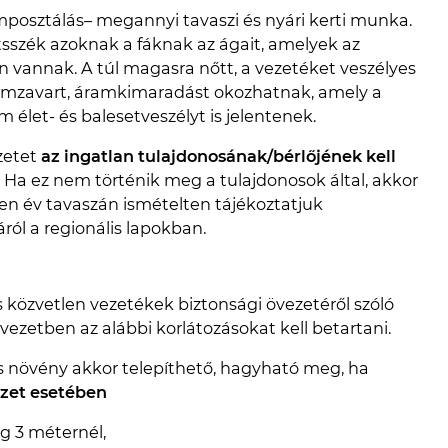
komposztálás– megannyi tavaszi és nyári kerti munka.
szék azoknak a fáknak az ágait, amelyek az
n vannak. A túl magasra nőtt, a vezetéket veszélyes
emzavart, áramkimaradást okozhatnak, amely a
élet- és balesetveszélyt is jelentenek.
zetet
az ingatlan tulajdonosának/bérlőjének kell
. Ha ez nem történik meg a tulajdonosok által, akkor
den év tavaszán ismételten tájékoztatjuk
ról a regionális lapokban.
 közvetlen vezetékek biztonsági övezetéről szóló
vezetben az alábbi korlátozásokat kell betartani.
 növény akkor telepíthető, hagyható meg, ha
yzet esetében
ig 3 méternél,