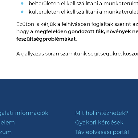
belterületen el kell szállítani a munkaterület
külterületen el kell szállítani a munkaterületr
Ezúton is kérjük a felhívásban foglaltak szerint
hogy
a megfelelően gondozott fák, növények n
feszültségproblémákat
.
A gallyazás során számítunk segítségükre, kös
álati információk
Mit hol intézhetek?
delem
Gyakori kérdések
szum
Távleolvasási portál