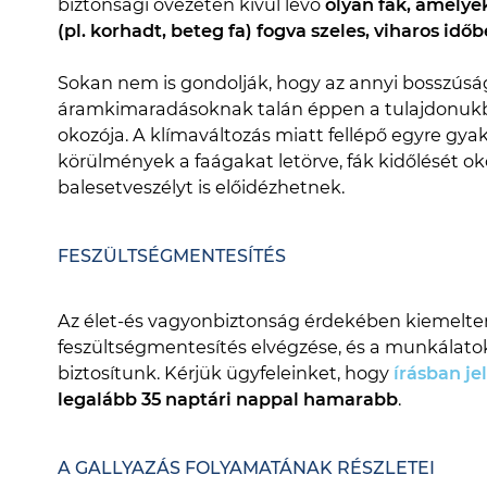
biztonsági övezeten kívül lévő
olyan fák, amelye
(pl. korhadt, beteg fa) fogva szeles, viharos id
Sokan nem is gondolják, hogy az annyi bosszúsá
áramkimaradásoknak talán éppen a tulajdonukban
okozója. A klímaváltozás miatt fellépő egyre gyak
körülmények a faágakat letörve, fák kidőlését ok
balesetveszélyt is előidézhetnek.
FESZÜLTSÉGMENTESÍTÉS
Az élet-és vagyonbiztonság érdekében kiemelten
feszültségmentesítés elvégzése, és a munkálatok
biztosítunk. Kérjük ügyfeleinket, hogy
írásban je
legalább 35 naptári nappal hamarabb
.
A GALLYAZÁS FOLYAMATÁNAK RÉSZLETEI