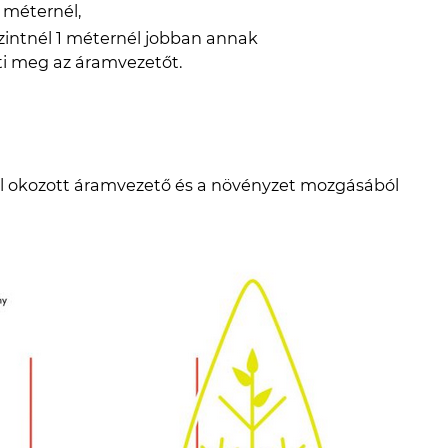
2 méternél,
zintnél 1 méternél jobban annak
ti meg az áramvezetőt.
tal okozott áramvezető és a növényzet mozgásából