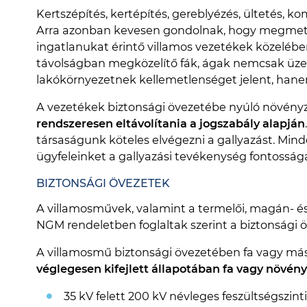
Kertszépítés, kertépítés, gereblyézés, ültetés, 
Arra azonban kevesen gondolnak, hogy megmets
ingatlanukat érintő villamos vezetékek közelébe
távolságban megközelítő fák, ágak nemcsak üz
lakókörnyezetnek kellemetlenséget jelent, hanem 
A vezetékek biztonsági övezetébe nyúló növény
rendszeresen eltávolítania a jogszabály alapján
társaságunk köteles elvégezni a gallyazást. Min
ügyfeleinket a gallyazási tevékenység fontosságá
BIZTONSÁGI ÖVEZETEK
A villamosművek, valamint a termelői, magán- és
NGM rendeletben foglaltak szerint a biztonsági ö
A villamosmű biztonsági övezetében fa vagy más
véglegesen kifejlett állapotában fa vagy növén
35 kV felett 200 kV névleges feszültségszint