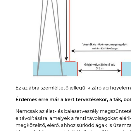
Ez az ábra szemléltető jellegű, kizárólag figyelem 
Érdemes erre már a kert tervezésekor, a fák, bok
Nemcsak az élet- és balesetveszély megszünteté
eltávolítására, amelyek a fenti távolságokat elér
megközelítő, elérő, ahhoz súrlódó ágak is üzemz