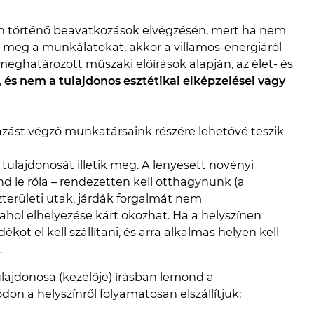
 történő beavatkozások elvégzésén, mert ha nem
 meg a munkálatokat, akkor a villamos-energiáról
meghatározott műszaki előírások alapján, az élet- és
,
és nem a tulajdonos esztétikai elképzelései vagy
zást végző munkatársaink részére lehetővé teszik
 tulajdonosát illetik meg. A lenyesett növényi
d le róla – rendezetten kell otthagynunk (a
zterületi utak, járdák forgalmát nem
 ahol elhelyezése kárt okozhat. Ha a helyszínen
kot el kell szállítani, és arra alkalmas helyen kell
.
ulajdonosa (kezelője) írásban lemond a
don a helyszínről folyamatosan elszállítjuk: