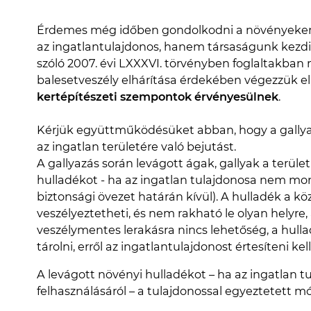
Érdemes még időben gondolkodni a növényeken
az ingatlantulajdonos, hanem társaságunk kezdi
szóló 2007. évi LXXXVI. törvényben foglaltakban 
balesetveszély elhárítása érdekében végezzük el
kertépítészeti szempontok érvényesülnek
.
Kérjük együttműködésüket abban, hogy a gallya
az ingatlan területére való bejutást.
A gallyazás során levágott ágak, gallyak a terület
hulladékot - ha az ingatlan tulajdonosa nem mon
biztonsági övezet határán kívül). A hulladék a kö
veszélyeztetheti, és nem rakható le olyan helyre,
veszélymentes lerakásra nincs lehetőség, a hulladé
tárolni, erről az ingatlantulajdonost értesíteni kell
A levágott növényi hulladékot – ha az ingatlan t
felhasználásáról – a tulajdonossal egyeztetett mó