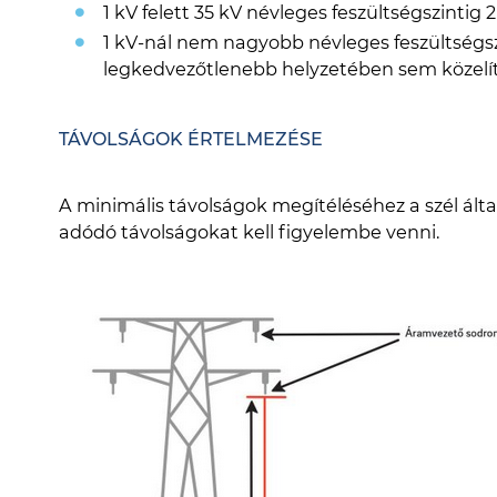
1 kV felett 35 kV névleges feszültségszintig 
1 kV-nál nem nagyobb névleges feszültségs
legkedvezőtlenebb helyzetében sem közelí
TÁVOLSÁGOK ÉRTELMEZÉSE
A minimális távolságok megítéléséhez a szél ál
adódó távolságokat kell figyelembe venni.