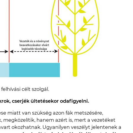
felhívási célt szolgál.
rok, cserjék ültetésekor odafigyelni.
se miatt van szükség azon fák metszésére,
ik, megközelítik, hanem azért is, mert a vezetéket
avart okozhatnak. Ugyanilyen veszélyt jelentenek a