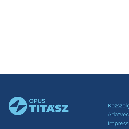
Közszolg
Adatvé
Impres