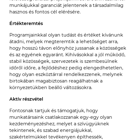
munkájukkal garanciát jelentenek a társadalmilag
hasznos és fontos cél elérésére.
Értékteremtés
Programjainkkal olyan tudást és értéket kívánunk
átadni, melyek megteremtik a lehetőséget arra,
hogy hosszú távon előnyhöz jussanak a közösségek
és az egyének egyaránt. Kihívásokkal a jól működő,
stabil közösségek, szervezetek is szembesülnek
időről időre, a fejlődéshez pedig elengedhetetlen,
hogy olyan eszköztárral rendelkezzenek, melynek
birtokában magabiztosan reagálhatnak a
környezetükben beálló változásokra.
Aktív részvétel
Fontosnak tartjuk és támogatjuk, hogy
munkatársaink csatlakozzanak egy-egy olyan
kezdeményezéshez, melyet a szívügyüknek
tekintenek, és szabad energiájukkal,
szakértelmükkel tevékenyen építhessék,