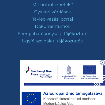
Mit hol intézhetek?
Gyakori kérdések
Távleolvasási portál
Dokumentumok
Energiahatékonysági tájékoztató
Ügyfélszolgálati tájékoztatók