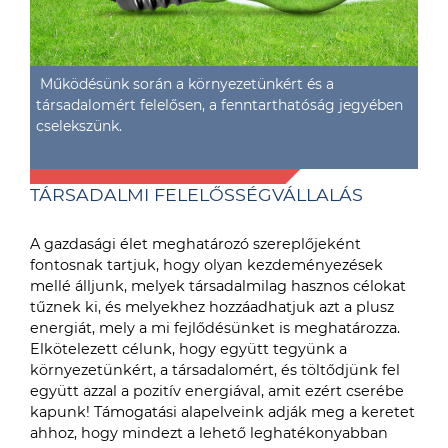
Működésünk során a környezetünkért és a
társadalomért felelősen, a fenntarthatóság jegyében
cselekszünk.
TÁRSADALMI FELELŐSSÉGVÁLLALÁS
A gazdasági élet meghatározó szereplőjeként
fontosnak tartjuk, hogy olyan kezdeményezések
mellé álljunk, melyek társadalmilag hasznos célokat
tűznek ki, és melyekhez hozzáadhatjuk azt a plusz
energiát, mely a mi fejlődésünket is meghatározza.
Elkötelezett célunk, hogy együtt tegyünk a
környezetünkért, a társadalomért, és töltődjünk fel
együtt azzal a pozitív energiával, amit ezért cserébe
kapunk! Támogatási alapelveink adják meg a keretet
ahhoz, hogy mindezt a lehető leghatékonyabban