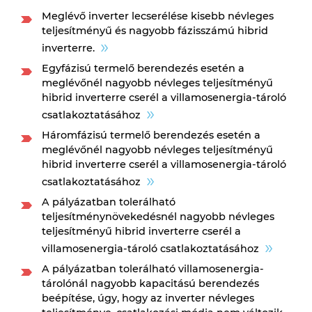
Meglévő inverter lecserélése kisebb névleges
teljesítményű és nagyobb fázisszámú hibrid
inverterre.
Egyfázisú termelő berendezés esetén a
meglévőnél nagyobb névleges teljesítményű
hibrid inverterre cserél a villamosenergia-tároló
csatlakoztatásához
Háromfázisú termelő berendezés esetén a
meglévőnél nagyobb névleges teljesítményű
hibrid inverterre cserél a villamosenergia-tároló
csatlakoztatásához
A pályázatban tolerálható
teljesítménynövekedésnél nagyobb névleges
teljesítményű hibrid inverterre cserél a
villamosenergia-tároló csatlakoztatásához
A pályázatban tolerálható villamosenergia-
tárolónál nagyobb kapacitású berendezés
beépítése, úgy, hogy az inverter névleges