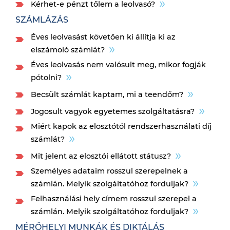
Kérhet-e pénzt tőlem a leolvasó?
SZÁMLÁZÁS
Éves leolvasást követően ki állítja ki az
elszámoló számlát?
Éves leolvasás nem valósult meg, mikor fogják
pótolni?
Becsült számlát kaptam, mi a teendőm?
Jogosult vagyok egyetemes szolgáltatásra?
Miért kapok az elosztótól rendszerhasználati díj
számlát?
Mit jelent az elosztói ellátott státusz?
Személyes adataim rosszul szerepelnek a
számlán. Melyik szolgáltatóhoz forduljak?
Felhasználási hely címem rosszul szerepel a
számlán. Melyik szolgáltatóhoz forduljak?
MÉRŐHELYI MUNKÁK ÉS DIKTÁLÁS