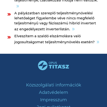
teljesítménye, csatlakozási módja nem változik.
A pályázatban szereplő teljesítménynövelési
lehetőséget figyelembe véve nincs megfelelő
teljesítményű vagy fázisszámú hibrid invertert
az engedélyezett inverterlistán.
Elveszítem a szaldó elszámolásra való
jogosultságomat teljesítménynövelés esetén?
Közszolgálati információk
Adatvédelem
Impresszum