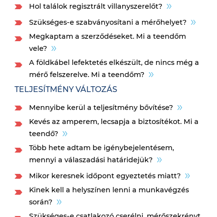
Hol találok regisztrált villanyszerelőt?
Szükséges-e szabványosítani a mérőhelyet?
Megkaptam a szerződéseket. Mi a teendőm
vele?
A földkábel lefektetés elkészült, de nincs még a
mérő felszerelve. Mi a teendőm?
TELJESÍTMÉNY VÁLTOZÁS
Mennyibe kerül a teljesítmény bővítése?
Kevés az amperem, lecsapja a biztosítékot. Mi a
teendő?
Több hete adtam be igénybejelentésem,
mennyi a válaszadási határidejük?
Mikor keresnek időpont egyeztetés miatt?
Kinek kell a helyszínen lenni a munkavégzés
során?
Szükséges-e csatlakozó cserélni, mérőszekrényt