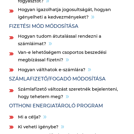
fogyasztót?
Hogyan igazolhatja jogosultságát, hogyan
igényelheti a kedvezményeket?
FIZETÉSI MÓD MÓDOSÍTÁSA
Hogyan tudom átutalással rendezni a
számláimat?
Van-e lehetőségem csoportos beszedési
megbízással fizetni?
Hogyan válthatok e-számlára?
SZÁMLAFIZETŐ/FOGADÓ MÓDOSÍTÁSA
Számlafizető változást szeretnék bejelenteni,
hogy tehetem meg?
OTTHONI ENERGIATÁROLÓ PROGRAM
Mi a célja?
Ki veheti igénybe?