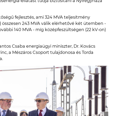
senergia-ellátást tudja biztosítani a Nyíregyháza
tőségű fejlesztés, ami 324 MVA teljesítmény
n) összesen 243 MVA válik elérhetővé két ütemben -
vábbi 140 MVA - míg középfeszültségen (22 kV-on)
antos Csaba energiaügyi miniszter, Dr. Kovács
nc, a Mészáros Csoport tulajdonosa és Torda
a.