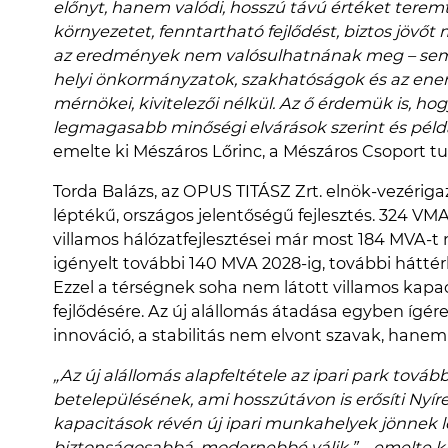
előnyt, hanem valódi, hosszú távú értéket teremt
környezetet, fenntartható fejlődést, biztos jövő
az eredmények nem valósulhatnának meg – sem it
helyi önkormányzatok, szakhatóságok és az energ
mérnökei, kivitelezői nélkül. Az ő érdemük is, hog
legmagasabb minőségi elvárások szerint és pé
emelte ki Mészáros Lőrinc, a Mészáros Csoport tu
Torda Balázs, az OPUS TITÁSZ Zrt. elnök-vezérig
léptékű, országos jelentőségű fejlesztés. 324 VMA
villamos hálózatfejlesztései már most 184 MVA-t n
igényelt további 140 MVA 2028-ig, további háttérh
Ezzel a térségnek soha nem látott villamos kapac
fejlődésére. Az új alállomás átadása egyben ígé
innováció, a stabilitás nem elvont szavak, han
„Az új alállomás alapfeltétele az ipari park tová
betelepülésének, ami hosszútávon is erősíti N
kapacitások révén új ipari munkahelyek jönnek lé
biztonságosabbá, modernebbé válik.” – emelte ki