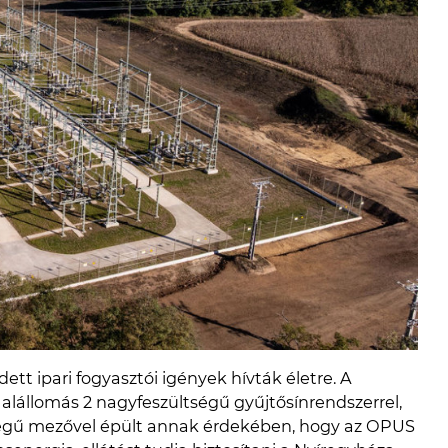
tt ipari fogyasztói igények hívták életre. A
alállomás 2 nagyfeszültségű gyűjtősínrendszerrel,
ségű mezővel épült annak érdekében, hogy az OPUS