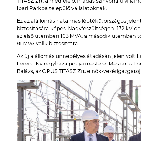
TITÁSZ Zrt. a megfelelő, magas színvonalú villamo
Ipari Parkba települő vállalatoknak.
Ez az alállomás hatalmas léptékű, országos jelen
biztosítására képes. Nagyfeszültségen (132 kV-o
az első ütemben 103 MVA, a második ütemben to
81 MVA válik biztosítottá.
Az új alállomás ünnepélyes átadásán jelen volt L
Ferenc Nyíregyháza polgármestere, Mészáros Lőri
Balázs, az OPUS TITÁSZ Zrt. elnök-vezérigazgatój