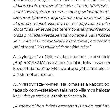
alállomások, távvezetékek létesítését, bővítését
keleti országrészben nemcsak a gazdasági-ipari 
szempontjából is meghatározó beruházások zajla
alaperőműveket Visontán és Tiszaújvárosban. A ny
időtálló és lehetőséget teremtő energiainfrastru
ország minden részében támogatja a vállalkozás
Jedlik Ányos Energetikai Programmal, amelyben 
pályázattal 500 milliárd forint fölé nőtt.”
A „Nyíregyháza-Nyírjes” alállomáshoz kapcsolód
„Buj” 400/132 kV-os alállomásból indulva összese
között található az M3-as autópályát is átszelő 
a 47,8 métert is eléri.
A „Nyíregyháza-Nyírjes” alállomás és a kapcsolód
tágabb környezetében található villamos hálózato
kívüli fogyasztók ellátásbiztonsága is.
„A mostani beruházás esetében is érvényesül az 