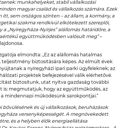
senek: munkahelyeket, stabil vállalkozási
t minden magyar család és vállalkozás számára. Ezek
t, sem országos szinten – az állam, a kormány, a
etikai szakma rendkívül elkötelezett szereplői,
y a „Nyíregyháza-Nyírjes” alállomás határidőre, a
ldaértékű együttműködésben valósult meg”
–
lajdonosa.
azgatója elmondta: „Ez az alállomás hatalmas
 teljesítmény biztosítására képes. Az elmúlt évek
yújtanak a nyíregyházi ipari parki ügyfeleknek; az
álózati projektek befejezésével válik elérhetővé.
itást biztosítunk, utat nyitva gazdaság további
ret is: megmutatjuk, hogy az együttműködés, az
em a mindennapi működésünk sarokpontjai.”
bbi bővülésének és új vállalkozások, beruházások
yíregyháza versenyképességét. A megnövekedett
tre, és a helyben élők energiaellátása
 Dr. Kovács Ferenc, Nyíregyháza polgármestere. „A