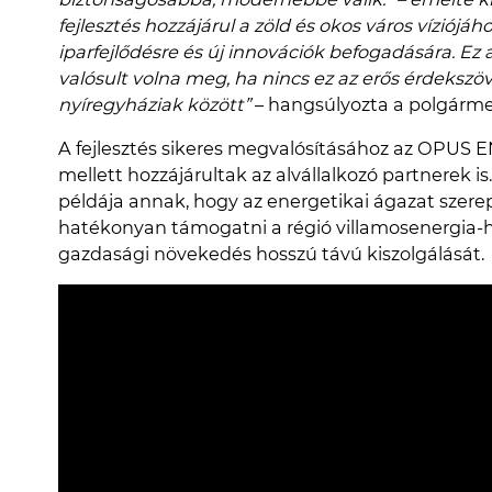
fejlesztés hozzájárul a zöld és okos város víziójá
iparfejlődésre és új innovációk befogadására. E
valósult volna meg, ha nincs ez az erős érdekszöv
nyíregyháziak között”
– hangsúlyozta a polgárme
A fejlesztés sikeres megvalósításához az OPUS
mellett hozzájárultak az alvállalkozó partnerek i
példája annak, hogy az energetikai ágazat sze
hatékonyan támogatni a régió villamosenergia-hál
gazdasági növekedés hosszú távú kiszolgálását.