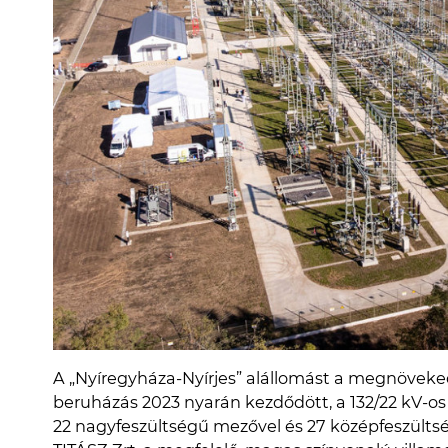
A „Nyíregyháza-Nyírjes” alállomást a megnövekede
beruházás 2023 nyarán kezdődött, a 132/22 kV-os 
22 nagyfeszültségű mezővel és 27 középfeszült