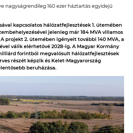
ye nagyságrendileg 160 ezer háztartás egyidejű
sával kapcsolatos hálózatfejlesztések 1. ütemében
üzembehelyezésével jelenleg már 184 MVA villamos
. A projekt 2. ütemében igényelt további 140 MVA, a
ével válik elérhetővé 2028-ig. A Magyar Kormány
illiárd forintból megvalósult hálózatfejlesztések
erves részét képzik és Kelet-Magyarország
jelentősebb beruházása.