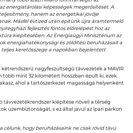
, az energiatárolási képességek megerősítését. A
teljesítmény, hanem az energetikai jövője
nak. Másfél évtized után építünk újra áramtermelő
íregyházi fejlesztés fontos előrelépést hoz az
ktúra kiépítésében. Az Energiaügyi Minisztérium az
ok energiahatékonysági és zöldítési beruházásait a
teljes keretösszege a napokban bejelentett
ó kétrendszerű nagyfeszültségű távvezeték a MAVIR
n több mint 32 kilométert hosszban épült ki, ezek
szakasz, ahol a tartószerkezet magassága helyenként
ó távvezetékrendszer kiépítése növeli a térség
k üzembiztonságát, s ez által javul az ipari parkon
a célunk, hogy beruházásaink ne csak rövid távú