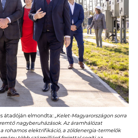
ás átadóján elmondta:
„Kelet-Magyarországon sorra
eremtő nagyberuházások. Az áramhálózat
 rohamos elektrifikáció, a zöldenergia-termelők
rmány több százmilliárd forinttal segíti az