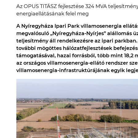
Az OPUS TITÁSZ fejlesztése 324 MVA teljesítmén
energiaellátásának felel meg
A Nyíregyháza Ipari Park villamosenergia ellátá
megvalósuló „Nyíregyháza-Nyírjes” alállomás 
teljesítmény áll rendelkezésre az ipari parkban
további mögöttes hálózatfejlesztések befejezés
támogatásával, hazai forrásból, több mint 18,2 m
az országos villamosenergia-ellátó rendszer sz
villamosenergia-infrastruktúrájának egyik leg