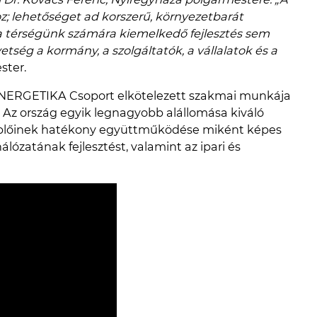
hoz; lehetőséget ad korszerű, környezetbarát
z a térségünk számára kiemelkedő fejlesztés sem
etség a kormány, a szolgáltatók, a vállalatok és a
ster.
 ENERGETIKA Csoport elkötelezett szakmai munkája
s. Az ország egyik legnagyobb alállomása kiváló
replőinek hatékony együttműködése miként képes
ózatának fejlesztést, valamint az ipari és