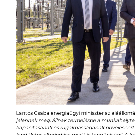
Lantos Csaba energiaügyi miniszter az aláállom
jelennek meg, állnak termelésbe a munkahelyt
kapacitásának és rugalmasságának növeléséért a
lendületes elterjedése miatt is tennünk kell. A ko