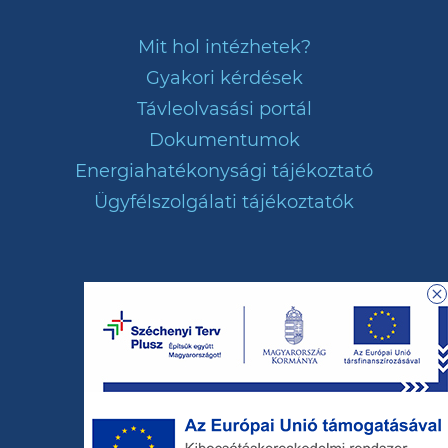
Mit hol intézhetek?
Gyakori kérdések
Távleolvasási portál
Dokumentumok
Energiahatékonysági tájékoztató
Ügyfélszolgálati tájékoztatók