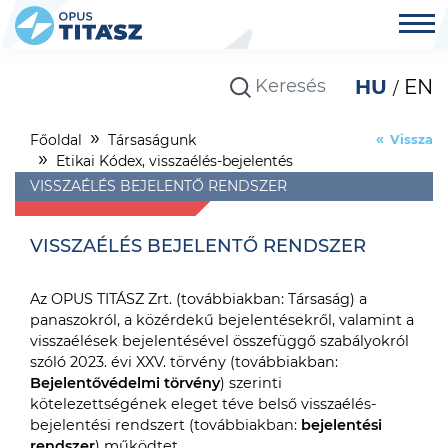
HU
EN
Főoldal
Társaságunk
Vissza
Etikai Kódex, visszaélés-bejelentés
VISSZAÉLÉS BEJELENTŐ RENDSZER
VISSZAÉLÉS BEJELENTŐ RENDSZER
Az OPUS TITÁSZ Zrt. (továbbiakban: Társaság) a
panaszokról, a közérdekű bejelentésekről, valamint a
visszaélések bejelentésével összefüggő szabályokról
szóló 2023. évi XXV. törvény (továbbiakban:
Bejelentővédelmi törvény
) szerinti
kötelezettségének eleget téve belső visszaélés-
bejelentési rendszert (továbbiakban:
bejelentési
rendszer
) működtet.