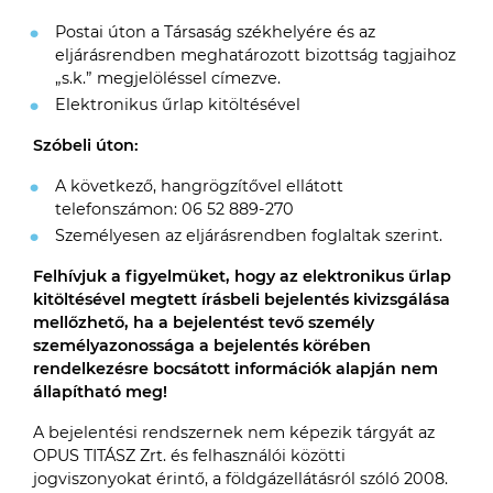
Postai úton a Társaság székhelyére és az
eljárásrendben meghatározott bizottság tagjaihoz
„s.k.” megjelöléssel címezve.
Elektronikus űrlap kitöltésével
Szóbeli úton:
A következő, hangrögzítővel ellátott
telefonszámon: 06 52 889-270
Személyesen az eljárásrendben foglaltak szerint.
Felhívjuk a figyelmüket, hogy az elektronikus űrlap
kitöltésével megtett írásbeli bejelentés kivizsgálása
mellőzhető, ha a bejelentést tevő személy
személyazonossága a bejelentés körében
rendelkezésre bocsátott információk alapján nem
állapítható meg!
A bejelentési rendszernek nem képezik tárgyát az
OPUS TITÁSZ Zrt. és felhasználói közötti
jogviszonyokat érintő, a földgázellátásról szóló 2008.