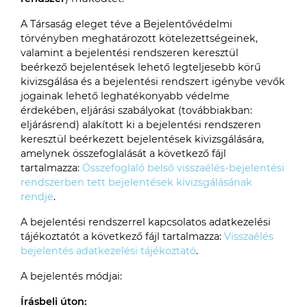
A Társaság eleget téve a Bejelentővédelmi
törvényben meghatározott kötelezettségeinek,
valamint a bejelentési rendszeren keresztül
beérkező bejelentések lehető legteljesebb körű
kivizsgálása és a bejelentési rendszert igénybe vevők
jogainak lehető leghatékonyabb védelme
érdekében, eljárási szabályokat (továbbiakban:
eljárásrend) alakított ki a bejelentési rendszeren
keresztül beérkezett bejelentések kivizsgálására,
amelynek összefoglalását a következő fájl
tartalmazza:
Összefoglaló belső visszaélés-bejelentési
rendszerben tett bejelentések kivizsgálásának
rendje
.
A bejelentési rendszerrel kapcsolatos adatkezelési
tájékoztatót a következő fájl tartalmazza:
Visszaélés
bejelentés adatkezelési tájékoztató
.
A bejelentés módjai:
Írásbeli úton: