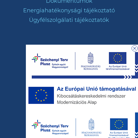
Dokumentumok
Energiahatékonysági tájékoztató
Ügyfélszolgálati tájékoztatók