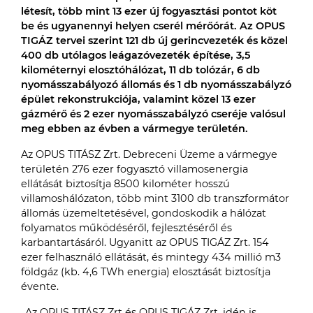
létesít, több mint 13 ezer új fogyasztási pontot köt
be és ugyanennyi helyen cserél mérőórát. Az OPUS
TIGÁZ tervei szerint 121 db új gerincvezeték és közel
400 db utólagos leágazóvezeték építése, 3,5
kilométernyi elosztóhálózat, 11 db tolózár, 6 db
nyomásszabályozó állomás és 1 db nyomásszabályzó
épület rekonstrukciója, valamint közel 13 ezer
gázmérő és 2 ezer nyomásszabályzó cseréje valósul
meg ebben az évben a vármegye területén.
Az OPUS TITÁSZ Zrt. Debreceni Üzeme a vármegye
területén 276 ezer fogyasztó villamosenergia
ellátását biztosítja 8500 kilométer hosszú
villamoshálózaton, több mint 3100 db transzformátor
állomás üzemeltetésével, gondoskodik a hálózat
folyamatos működéséről, fejlesztéséről és
karbantartásáról. Ugyanitt az OPUS TIGÁZ Zrt. 154
ezer felhasználó ellátását, és mintegy 434 millió m3
földgáz (kb. 4,6 TWh energia) elosztását biztosítja
évente.
„Az OPUS TITÁSZ Zrt és OPUS TIGÁZ Zrt. idén is