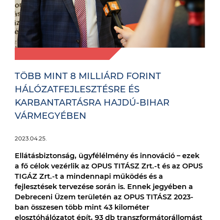
TÖBB MINT 8 MILLIÁRD FORINT
HÁLÓZATFEJLESZTÉSRE ÉS
KARBANTARTÁSRA HAJDÚ-BIHAR
VÁRMEGYÉBEN
2023.04.25.
Ellátásbiztonság, ügyfélélmény és innováció – ezek
a fő célok vezérlik az OPUS TITÁSZ Zrt.-t és az OPUS
TIGÁZ Zrt.-t a mindennapi működés és a
fejlesztések tervezése során is. Ennek jegyében a
Debreceni Üzem területén az OPUS TITÁSZ 2023-
ban összesen több mint 43 kilométer
elosztóhálózatot épít, 93 db transzformátorállomást