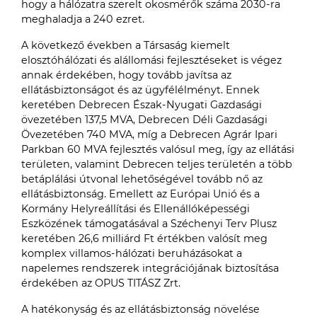
hogy a hálózatra szerelt okosmérők száma 2030-ra
meghaladja a 240 ezret.
A következő években a Társaság kiemelt
elosztóhálózati és alállomási fejlesztéseket is végez
annak érdekében, hogy tovább javítsa az
ellátásbiztonságot és az ügyfélélményt. Ennek
keretében Debrecen Észak-Nyugati Gazdasági
övezetében 137,5 MVA, Debrecen Déli Gazdasági
Övezetében 740 MVA, míg a Debrecen Agrár Ipari
Parkban 60 MVA fejlesztés valósul meg, így az ellátási
területen, valamint Debrecen teljes területén a több
betáplálási útvonal lehetőségével tovább nő az
ellátásbiztonság. Emellett az Európai Unió és a
Kormány Helyreállítási és Ellenállóképességi
Eszközének támogatásával a Széchenyi Terv Plusz
keretében 26,6 milliárd Ft értékben valósít meg
komplex villamos-hálózati beruházásokat a
napelemes rendszerek integrációjának biztosítása
érdekében az OPUS TITÁSZ Zrt.
A hatékonyság és az ellátásbiztonság növelése