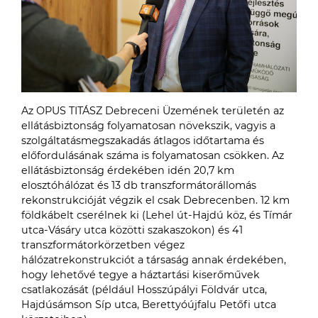
Az OPUS TITÁSZ Debreceni Üzemének területén az
ellátásbiztonság folyamatosan növekszik, vagyis a
szolgáltatásmegszakadás átlagos időtartama és
előfordulásának száma is folyamatosan csökken. Az
ellátásbiztonság érdekében idén 20,7 km
elosztóhálózat és 13 db transzformátorállomás
rekonstrukcióját végzik el csak Debrecenben. 12 km
földkábelt cserélnek ki (Lehel út-Hajdú köz, és Tímár
utca-Vásáry utca közötti szakaszokon) és 41
transzformátorkörzetben végez
hálózatrekonstrukciót a társaság annak érdekében,
hogy lehetővé tegye a háztartási kiserőművek
csatlakozását (például Hosszúpályi Földvár utca,
Hajdúsámson Síp utca, Berettyóújfalu Petőfi utca