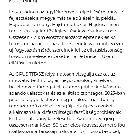
körzeteiben).
Folytatódnak az ügyféligények teljesítésére irányuló
fejlesztések a megye más településein is, például
Hajdúböszörmény, Hajdúhadház és Hajdúsámson
területén is jelentős fejlesztések valósulnak meg.
Összesen 43 km elosztóhálózatot építenek és 93
transzformátorállomást létesítenek, valamint 13 ezer
új fogyasztásmérőt szerelnek fel az ellátásbiztonság
további növelése érdekében a Debreceni Üzem
ellátási területén.
Az OPUS TITÁSZ folyamatosan vizsgálja azokat az
innovatív technológiai megoldásokat, amelyek
hatékonyan támogatják az energetikai kihívásokra
adandó válaszokat és az ellátásbiztonságot. 2023-ban
pilot jelleggel kisfeszültségű hálózatmonitoring
rendszer működését vizsgálja, és új eszközöket
alkalmaznak a kisfeszültségű feszültségproblémák
költséghatékony kezeléséhez. Az idei év végéig
összesen már közel 80 ezer okos fogyasztásmérő fog
csatlakozni a Társaság hálózatához, hosszútávú cél,