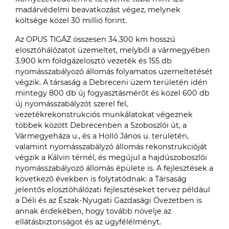
madárvédelmi beavatkozást végez, melynek
költsége közel 30 millió forint.
Az OPUS TIGÁZ összesen 34.300 km hosszú
elosztóhálózatot üzemeltet, melyből a vármegyében
3.900 km földgázelosztó vezeték és 155 db
nyomásszabályozó állomás folyamatos üzemeltetését
végzik. A társaság a Debreceni üzem területén idén
mintegy 800 db új fogyasztásmérőt és közel 600 db
új nyomásszabályzót szerel fel,
vezetékrekonstrukciós munkálatokat végeznek
többek között Debrecenben a Szoboszlói út, a
Vármegyeháza u., és a Holló János u. területén,
valamint nyomásszabályzó állomás rekonstrukcióját
végzik a Kálvin térnél, és megújul a hajdúszoboszlói
nyomásszabályozó állomás épülete is. A fejlesztések a
következő években is folytatódnak: a Társaság
jelentős elosztóhálózati fejlesztéseket tervez például
a Déli és az Észak-Nyugati Gazdasági Övezetben is
annak érdekében, hogy tovább növelje az
ellátásbiztonságot és az ügyfélélményt.