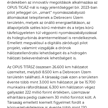
érdekében az innovatív megoldások alkalmazása az
OPUS TIGÁZ-nál is nagy jelentőséggel bír. 2023-ban
pilot jelleggel ún. „smart” nyomásszabályozó
állomásokat telepítenek a Debreceni Üzem
területén, melyek az önálló energiaellátáson, az
állapotjelzők széles körű mérésén és a teljes körű
távfelügyeleten túl végponti nyomásszabályozással
és hidegturbinás áramtermeléssel is rendelkeznek.
Emellett megvalósul a digitális záródugó pilot
projekt, valamint vizsgálják a drónok
hálózatellenőrzési lehetőségeit és a hidrogén
hálózati bekeverésének lehetőségeit is.
Az OPUS TITÁSZ összesen 26.600 km hálózatot
üzemeltet, melyből 8.500 km a Debrecen Üzem
területén található. A társaság csak ezen a területen
évente több mint 3.000 km hálózatot jár be 15.700
munkaóra ráfordítással, 6.300 km hálózaton végez
gallyazást 222 millió forint értékben, üzemzavar
elhárításra pedig csaknem 30 millió forintot költ. A
Társaság emellett kiemelt figyelmet fordít a
környezetvédelemre is; évente több mint 120